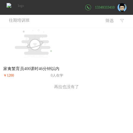
13349333410
往期培训班
筛选

家禽繁育员400课时46分钟以内
￥1200
0人在学
再拉也没有了