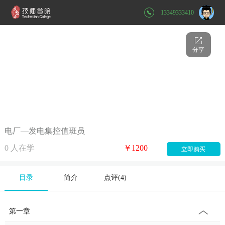
13349333410
分享
电厂—发电集控值班员
0
人在学
￥1200
立即购买
目录
简介
点评(
4
)
第一章