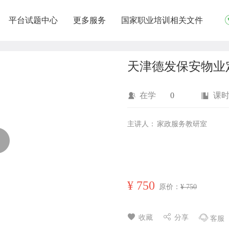
平台试题中心
更多服务
国家职业培训相关文件
天津德发保安物业
在学
0
课
主讲人：
家政服务教研室
¥
750
原价：
¥ 750
收藏
分享
客服